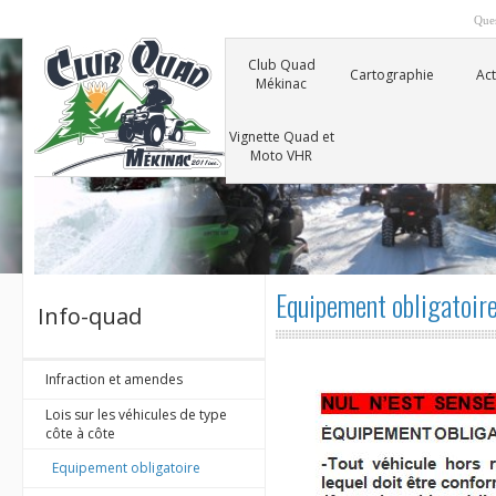
Ques
Club Quad
Cartographie
Act
Mékinac
Vignette Quad et
Moto VHR
Equipement obligatoir
Info-quad
Infraction et amendes
Lois sur les véhicules de type
côte à côte
Equipement obligatoire